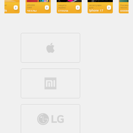
silicone
защита
аксессуары
боковые
case
экрана:
для
чехлы:
чехлы
стекла
iphone 17
книжки