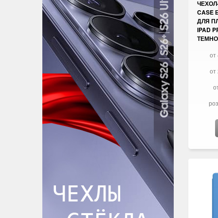
ЧЕХОЛ
CASE 
ДЛЯ П
IPAD P
ТЕМНО
от 
от 
о
роз