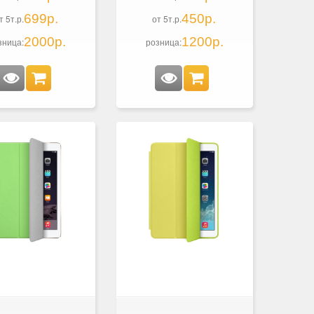
699р.
450р.
т 5т.р.
от 5т.р.
2000р.
1200р.
зница:
розница: