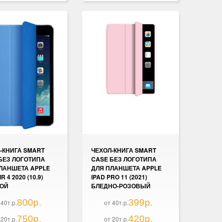
-КНИГА SMART
ЧЕХОЛ-КНИГА SMART
БЕЗ ЛОГОТИПА
CASE БЕЗ ЛОГОТИПА
ЛАНШЕТА APPLE
ДЛЯ ПЛАНШЕТА APPLE
R 4 2020 (10.9)
IPAD PRO 11 (2021)
БОЙ
БЛЕДНО-РОЗОВЫЙ
800р.
399р.
 40т.р.
от 40т.р.
750р.
420р.
 20т.р.
от 20т.р.