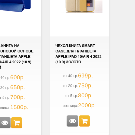
-КНИГА НА
ЧЕХОЛ-КНИГА SMART
КОНОВОЙ ОСНОВЕ
CASE ДЛЯ ПЛАНШЕТА
ЛАНШЕТА APPLE
APPLE IPAD 10/AIR 4 2022
/AIR 4 2022 (10.9)
(10.9) ЗОЛОТО
Й
699р.
от 40т.р.
600р.
 40т.р.
750р.
от 20т.р.
650р.
 20т.р.
800р.
от 5т.р.
700р.
т 5т.р.
2000р.
розница:
1500р.
зница: