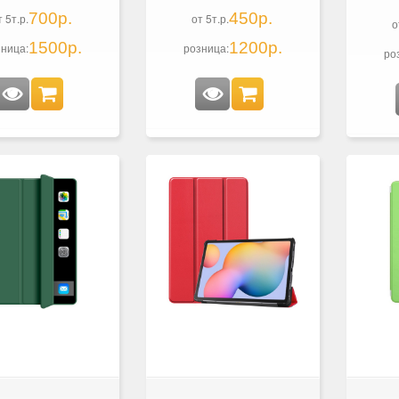
700р.
450р.
т 5т.р.
от 5т.р.
о
1500р.
1200р.
ница:
розница:
ро