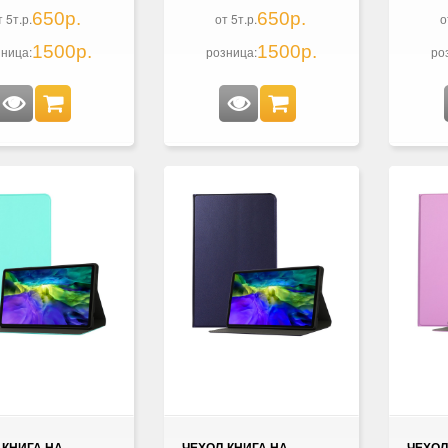
650р.
650р.
т 5т.р.
от 5т.р.
о
1500р.
1500р.
ница:
розница:
ро
-КНИГА НА
ЧЕХОЛ-КНИГА НА
ЧЕХОЛ