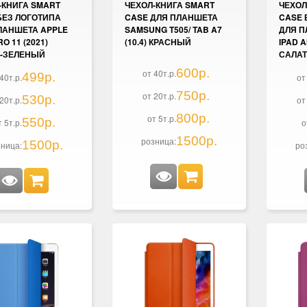
-КНИГА SMART
ЧЕХОЛ-КНИГА SMART
ЧЕХОЛ
БЕЗ ЛОГОТИПА
CASE ДЛЯ ПЛАНШЕТА
CASE 
ЛАНШЕТА APPLE
SAMSUNG T505/ TAB A7
ДЛЯ П
RO 11 (2021)
(10.4) КРАСНЫЙ
IPAD AI
-ЗЕЛЕНЫЙ
САЛА
600р.
от 40т.р.
499р.
40т.р.
от
750р.
от 20т.р.
530р.
20т.р.
от
800р.
от 5т.р.
550р.
т 5т.р.
о
1500р.
розница:
1500р.
ница:
ро