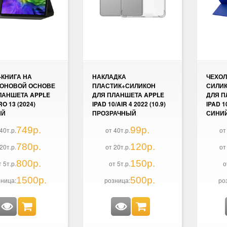
-КНИГА НА
НАКЛАДКА
ЧЕХОЛ
ОНОВОЙ ОСНОВЕ
ПЛАСТИК+СИЛИКОН
СИЛИ
ЛАНШЕТА APPLE
ДЛЯ ПЛАНШЕТА APPLE
ДЛЯ П
RO 13 (2024)
IPAD 10/AIR 4 2022 (10.9)
IPAD 10
ЫЙ
ПРОЗРАЧНЫЙ
СИНИ
749р.
99р.
40т.р.
от 40т.р.
от
780р.
120р.
20т.р.
от 20т.р.
от
800р.
150р.
т 5т.р.
от 5т.р.
о
1500р.
500р.
ница:
розница:
ро