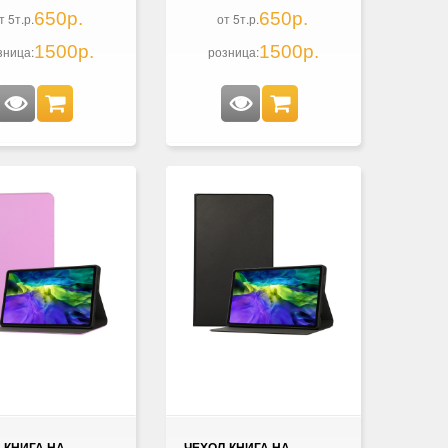
650р.
650р.
т 5т.р.
от 5т.р.
1500р.
1500р.
зница:
розница:
-КНИГА НА
ЧЕХОЛ-КНИГА НА