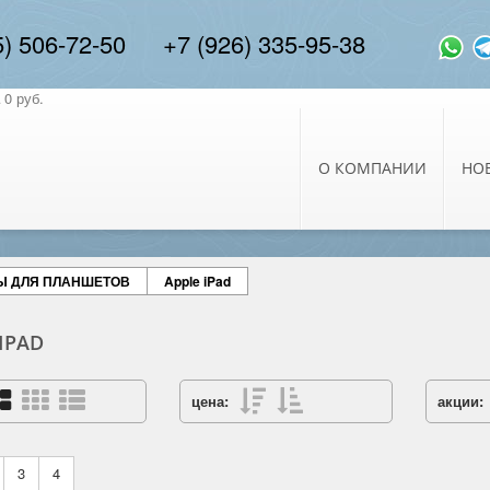
5) 506-72-50
+7 (926) 335-95-38
0 руб.
О КОМПАНИИ
НО
Ы ДЛЯ ПЛАНШЕТОВ
Apple iPad
IPAD
цена:
акции:
3
4