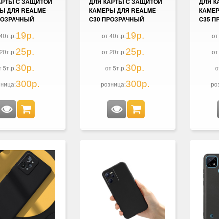
АРТЫ С ЗАЩИТОЙ
ДЛЯ КАРТЫ С ЗАЩИТОЙ
ДЛЯ К
Ы ДЛЯ REALME
КАМЕРЫ ДЛЯ REALME
КАМЕР
РОЗРАЧНЫЙ
C30 ПРОЗРАЧНЫЙ
C35 П
19р.
19р.
40т.р.
от 40т.р.
от
25р.
25р.
20т.р.
от 20т.р.
от
30р.
30р.
т 5т.р.
от 5т.р.
о
300р.
300р.
ница:
розница:
ро