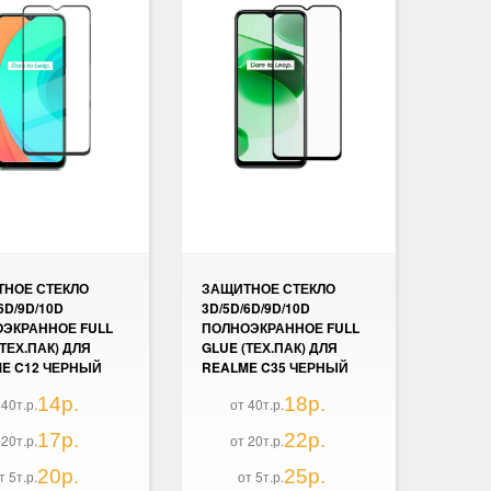
НОЕ СТЕКЛО
ЗАЩИТНОЕ СТЕКЛО
6D/9D/10D
3D/5D/6D/9D/10D
ЭКРАННОЕ FULL
ПОЛНОЭКРАННОЕ FULL
(ТЕХ.ПАК) ДЛЯ
GLUE (ТЕХ.ПАК) ДЛЯ
E C12 ЧЕРНЫЙ
REALME C35 ЧЕРНЫЙ
14р.
18р.
 40т.р.
от 40т.р.
17р.
22р.
 20т.р.
от 20т.р.
20р.
25р.
т 5т.р.
от 5т.р.