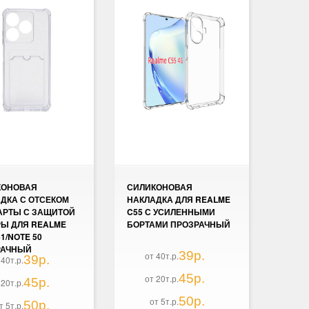
КОНОВАЯ
СИЛИКОНОВАЯ
ДКА С ОТСЕКОМ
НАКЛАДКА ДЛЯ REALME
АРТЫ С ЗАЩИТОЙ
C55 С УСИЛЕННЫМИ
Ы ДЛЯ REALME
БОРТАМИ ПРОЗРАЧНЫЙ
1/NOTE 50
РАЧНЫЙ
39р.
от 40т.р.
39р.
 40т.р.
45р.
от 20т.р.
45р.
 20т.р.
50р.
от 5т.р.
50р.
т 5т.р.