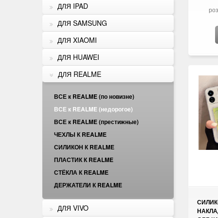
ДЛЯ IPAD
роз
ДЛЯ SAMSUNG
ДЛЯ XIAOMI
ДЛЯ HUAWEI
ДЛЯ REALME
ВСЕ к REALME (по новизне)
ВСЕ к REALME (недорогое)
ВСЕ к REALME (престижные)
ЧЕХЛЫ К REALME
СИЛИКОН К REALME
ПЛАСТИК К REALME
СТЁКЛА К REALME
ДЕРЖАТЕЛИ К REALME
СИЛИ
ДЛЯ VIVO
НАКЛА