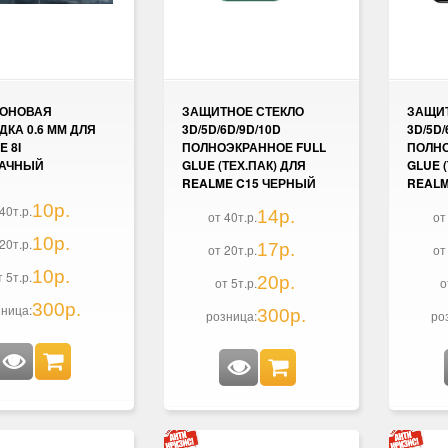
КОНОВАЯ
ЗАЩИТНОЕ СТЕКЛО
ЗАЩИТ
ДКА 0.6 ММ ДЛЯ
3D/5D/6D/9D/10D
3D/5D/
 8I
ПОЛНОЭКРАННОЕ FULL
ПОЛНО
РАЧНЫЙ
GLUE (ТЕХ.ПАК) ДЛЯ
GLUE 
REALME C15 ЧЕРНЫЙ
REALM
10р.
40т.р.
14р.
от 40т.р.
от
10р.
20т.р.
17р.
от 20т.р.
от
10р.
т 5т.р.
20р.
от 5т.р.
о
300р.
ница:
300р.
розница:
ро