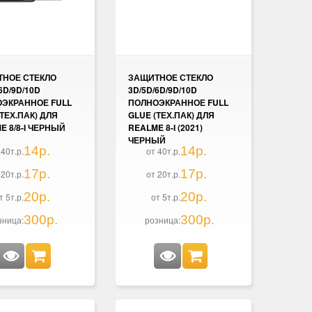
НОЕ СТЕКЛО
ЗАЩИТНОЕ СТЕКЛО
6D/9D/10D
3D/5D/6D/9D/10D
ЭКРАННОЕ FULL
ПОЛНОЭКРАННОЕ FULL
(ТЕХ.ПАК) ДЛЯ
GLUE (ТЕХ.ПАК) ДЛЯ
E 8/8-I ЧЕРНЫЙ
REALME 8-I (2021)
ЧЕРНЫЙ
14р.
14р.
 40т.р.
от 40т.р.
17р.
17р.
 20т.р.
от 20т.р.
20р.
20р.
т 5т.р.
от 5т.р.
300р.
300р.
зница:
розница: