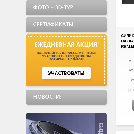
ФОТО + 3D-ТУР
СЕРТИФИКАТЫ
СИЛИ
НАКЛА
ЕЖЕДНЕВНАЯ АКЦИЯ!
REALM
ПОДПИШИТЕСЬ НА РАССЫЛКУ, ЧТОБЫ
УЧАСТВОВАТЬ В ЕЖЕДНЕВНОМ
РОЗЫГРЫШЕ ПРИЗОВ!
от 
от 
УЧАСТВОВАТЬ!
о
роз
НОВОСТИ: