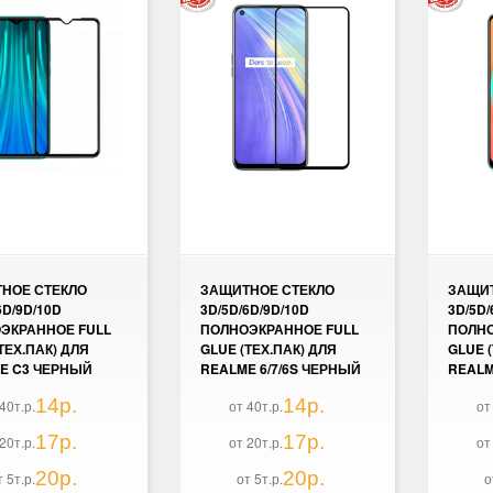
НОЕ СТЕКЛО
ЗАЩИТНОЕ СТЕКЛО
ЗАЩИТ
6D/9D/10D
3D/5D/6D/9D/10D
3D/5D/
ЭКРАННОЕ FULL
ПОЛНОЭКРАННОЕ FULL
ПОЛНО
ТЕХ.ПАК) ДЛЯ
GLUE (ТЕХ.ПАК) ДЛЯ
GLUE 
E C3 ЧЕРНЫЙ
REALME 6/7/6S ЧЕРНЫЙ
REALM
14р.
14р.
40т.р.
от 40т.р.
от
17р.
17р.
20т.р.
от 20т.р.
от
20р.
20р.
т 5т.р.
от 5т.р.
о