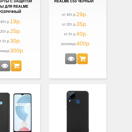
АРТЫ С ЗАЩИТОЙ
REALME C55 ЧЕРНЫЙ
Ы ДЛЯ REALME
РОЗРАЧНЫЙ
29р.
от 40т.р.
19р.
 40т.р.
35р.
от 20т.р.
25р.
 20т.р.
40р.
от 5т.р.
30р.
т 5т.р.
400р.
розница:
300р.
зница: