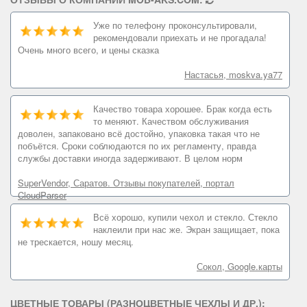
Уже по телефону проконсультировали,
рекомендовали приехать и не прогадала!
Очень много всего, и цены сказка
Настасья, moskva.ya77
Качество товара хорошее. Брак когда есть
то меняют. Качеством обслуживания
доволен, запаковано всё достойно, упаковка такая что не
побъётся. Сроки соблюдаются по их регламенту, правда
службы доставки иногда задерживают. В целом норм
SuperVendor, Саратов. Отзывы покупателей, портал
CloudParser
Всё хорошо, купили чехол и стекло. Стекло
наклеили при нас же. Экран защищает, пока
не трескается, ношу месяц.
Сокол, Google.карты
ЦВЕТНЫЕ ТОВАРЫ (РАЗНОЦВЕТНЫЕ ЧЕХЛЫ И ДР.):