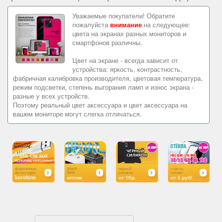
Уважаемые покупатели! Обратите
пожалуйста
внимание
на следующее:
цвета на экранах разных мониторов и
смартфонов различны.
Цвет на экране - всегда зависит от
устройства: яркость, контрастность,
фабричная калибровка производителя, цветовая температура,
режим подсветки, степень выгорания ламп и износ экрана -
разные у всех устройств.
Поэтому реальный цвет аксессуара и цвет аксессуара на
вашем мониторе могут слегка отличаться.
power
черный
стёкла
silky soft
bank
силикон
техпак:
touch
оптом
от 10р.
от 5 руб!
от 20р.