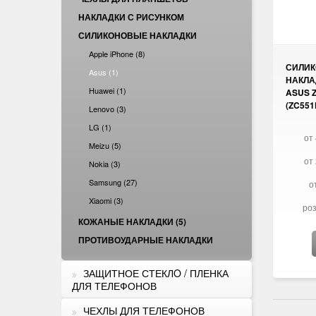
НАКЛАДКИ С РИСУНКОМ
СИЛИКОНОВЫЕ НАКЛАДКИ
Apple iPhone (8)
СИЛИ
Asus (1)
НАКЛА
Huawei (1)
ASUS 
(ZC55
Lenovo (3)
LG (1)
от 
Meizu (5)
от 
Nokia (3)
Samsung (27)
о
Xiaomi (3)
роз
КОЖАНЫЕ НАКЛАДКИ (5)
ПРОТИВОУДАРНЫЕ НАКЛАДКИ
ЗАЩИТНОЕ СТЕКЛO / ПЛЕНКА
ДЛЯ ТЕЛЕФОНОВ
ЧЕХЛЫ ДЛЯ ТЕЛЕФОНОВ