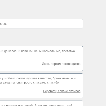
5:09.
ь и дешёвое, и новинки, цены нормальные, поставка
Иван, портал поставщиков
о у моб-акс самое лучшее качество, брака меньше и
лы закрыты, они просто спасают, спасибо!
Repometr, сервис отзывов
тву никаких претензий. А так же очень грамотный