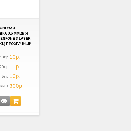
КОНОВАЯ
ДКА 0.6 ММ ДЛЯ
ZENFONE 3 LASER
1KL) ПРОЗРАЧНЫЙ
10р.
40т.р.
10р.
20т.р.
10р.
т 5т.р.
300р.
ница: