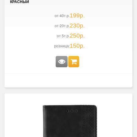
КРАСНЫЙ
199р.
от 40т.р.
230р.
от 20т.р.
250р.
от 5т.р.
150р.
розница: