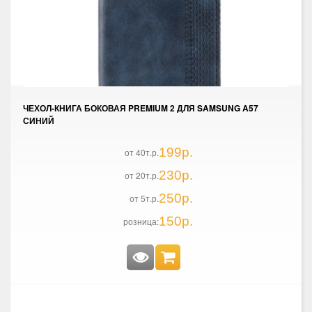
ЧЕХОЛ-КНИГА БОКОВАЯ PREMIUM 2 ДЛЯ SAMSUNG A57
СИНИЙ
199р.
от 40т.р.
230р.
от 20т.р.
250р.
от 5т.р.
150р.
розница: