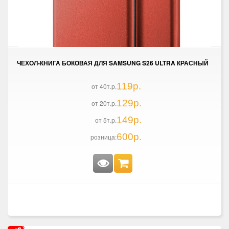
ЧЕХОЛ-КНИГА БОКОВАЯ ДЛЯ SAMSUNG S26 ULTRA КРАСНЫЙ
119р.
от 40т.р.
129р.
от 20т.р.
149р.
от 5т.р.
600р.
розница: