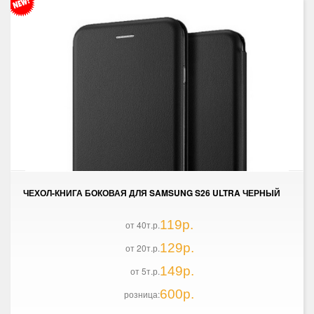
ЧЕХОЛ-КНИГА БОКОВАЯ ДЛЯ SAMSUNG S26 ULTRA ЧЕРНЫЙ
119р.
от 40т.р.
129р.
от 20т.р.
149р.
от 5т.р.
600р.
розница: