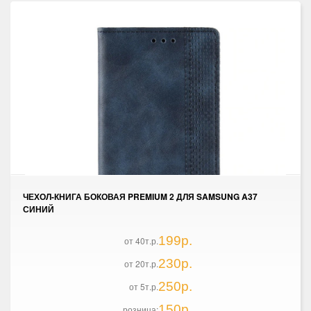
ЧЕХОЛ-КНИГА БОКОВАЯ PREMIUM 2 ДЛЯ SAMSUNG A37
СИНИЙ
199р.
от 40т.р.
230р.
от 20т.р.
250р.
от 5т.р.
150р.
розница: