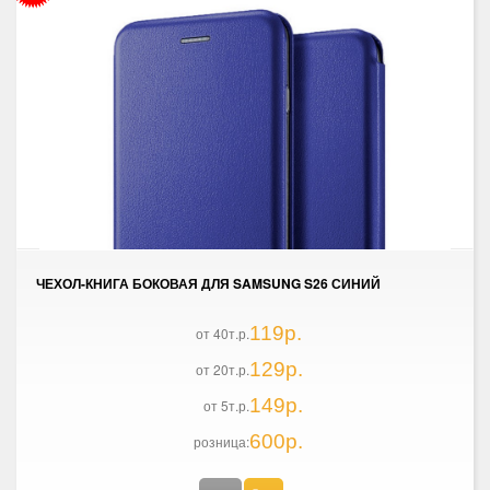
ЧЕХОЛ-КНИГА БОКОВАЯ ДЛЯ SAMSUNG S26 СИНИЙ
119р.
от 40т.р.
129р.
от 20т.р.
149р.
от 5т.р.
600р.
розница: