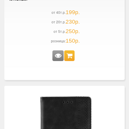
199р.
от 40т.р.
230р.
от 20т.р.
250р.
от 5т.р.
150р.
розница: