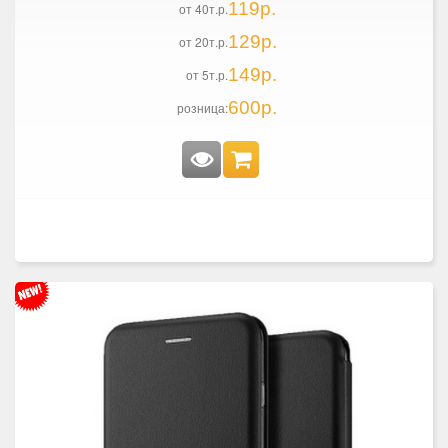
119р.
от 40т.р.
129р.
от 20т.р.
149р.
от 5т.р.
600р.
розница: