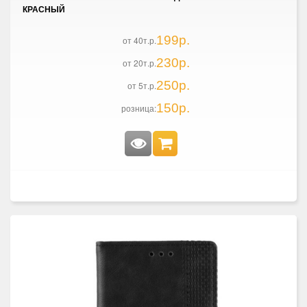
КРАСНЫЙ
199р.
от 40т.р.
230р.
от 20т.р.
250р.
от 5т.р.
150р.
розница: