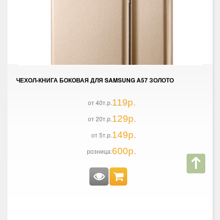
ЧЕХОЛ-КНИГА БОКОВАЯ ДЛЯ SAMSUNG A57 ЗОЛОТО
119р.
от 40т.р.
129р.
от 20т.р.
149р.
от 5т.р.
600р.
розница: