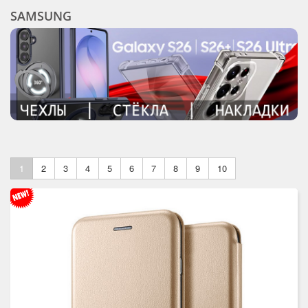
SAMSUNG
1
2
3
4
5
6
7
8
9
10