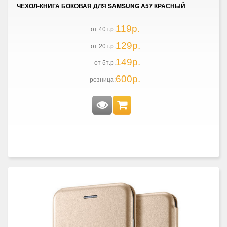
ЧЕХОЛ-КНИГА БОКОВАЯ ДЛЯ SAMSUNG A57 КРАСНЫЙ
119р.
от 40т.р.
129р.
от 20т.р.
149р.
от 5т.р.
600р.
розница: