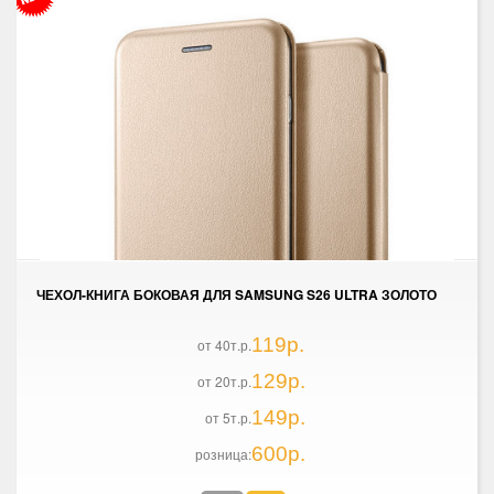
ЧЕХОЛ-КНИГА БОКОВАЯ ДЛЯ SAMSUNG S26 ULTRA ЗОЛОТО
119р.
от 40т.р.
129р.
от 20т.р.
149р.
от 5т.р.
600р.
розница: