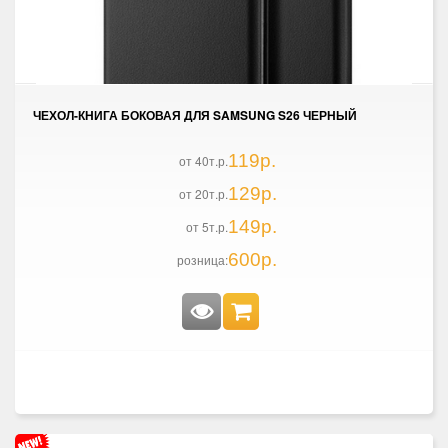
ЧЕХОЛ-КНИГА БОКОВАЯ ДЛЯ SAMSUNG S26 ЧЕРНЫЙ
119р.
от 40т.р.
129р.
от 20т.р.
149р.
от 5т.р.
600р.
розница: