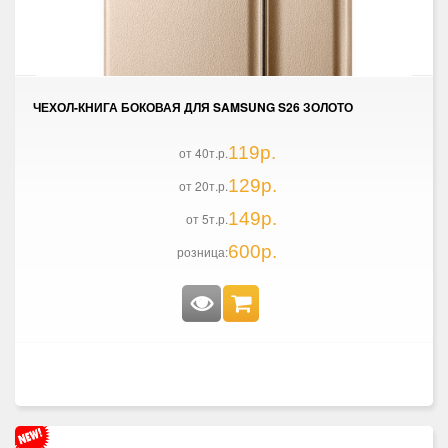
ЧЕХОЛ-КНИГА БОКОВАЯ ДЛЯ SAMSUNG S26 ЗОЛОТО
119р.
от 40т.р.
129р.
от 20т.р.
149р.
от 5т.р.
600р.
розница: