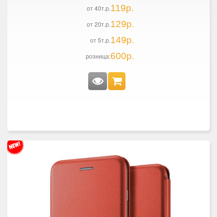
119р.
от 40т.р.
129р.
от 20т.р.
149р.
от 5т.р.
600р.
розница: