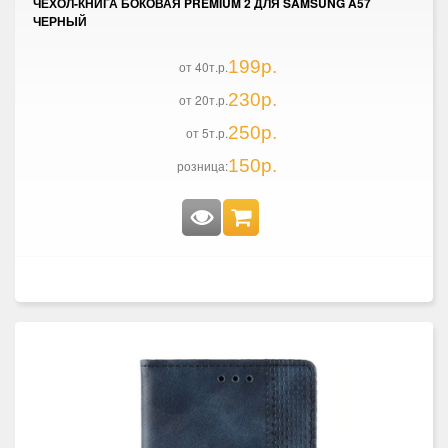
ЧЕХОЛ-КНИГА БОКОВАЯ PREMIUM 2 ДЛЯ SAMSUNG A57
ЧЕРНЫЙ
199р.
от 40т.р.
230р.
от 20т.р.
250р.
от 5т.р.
150р.
розница: