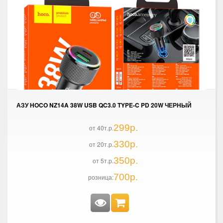
АЗУ HOCO NZ14A 38W USB QC3.0 TYPE-C PD 20W ЧЕРНЫЙ
299р.
от 40т.р.
330р.
от 20т.р.
350р.
от 5т.р.
700р.
розница: