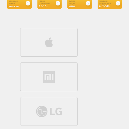
боковые
новое
супер
чехлы и
чехлы:
поколение
акции:
шнуры для
книжки
15/15t
wow
airpods