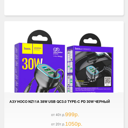
АЗУ HOCO NZ11A 38W USB QC3.0 TYPE-C PD 30W ЧЕРНЫЙ
999р.
от 40т.р.
1050р.
от 20т.р.