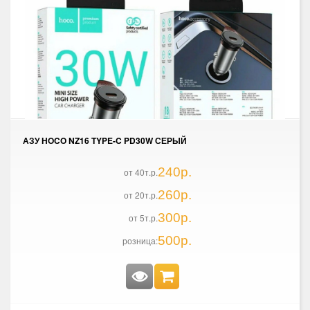
АЗУ HOCO NZ16 TYPE-C PD30W СЕРЫЙ
240р.
от 40т.р.
260р.
от 20т.р.
300р.
от 5т.р.
500р.
розница: