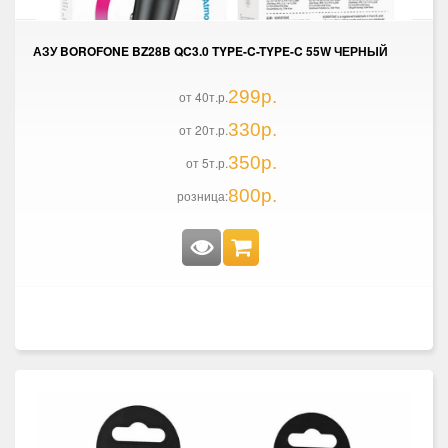
АЗУ BOROFONE BZ28B QC3.0 TYPE-C-TYPE-C 55W ЧЕРНЫЙ
299р.
от 40т.р.
330р.
от 20т.р.
350р.
от 5т.р.
800р.
розница: