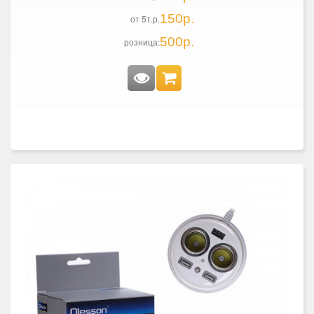
150р.
от 5т.р.
500р.
розница: