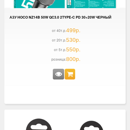
АЗУ HOCO NZ14B 50W QC3.0 2TYPE-C PD 30+20W ЧЕРНЫЙ
499р.
от 40т.р.
530р.
от 20т.р.
550р.
от 5т.р.
800р.
розница: