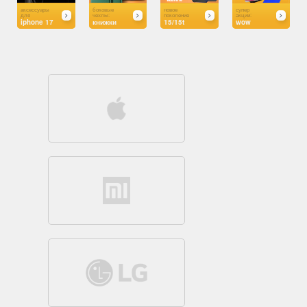
аксессуары
боковые
новое
супер
для
чехлы:
поколение
акции:
iphone 17
книжки
15/15t
wow