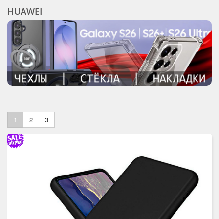
HUAWEI
1
2
3