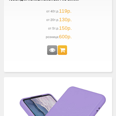
119р.
от 40т.р.
130р.
от 20т.р.
150р.
от 5т.р.
600р.
розница: