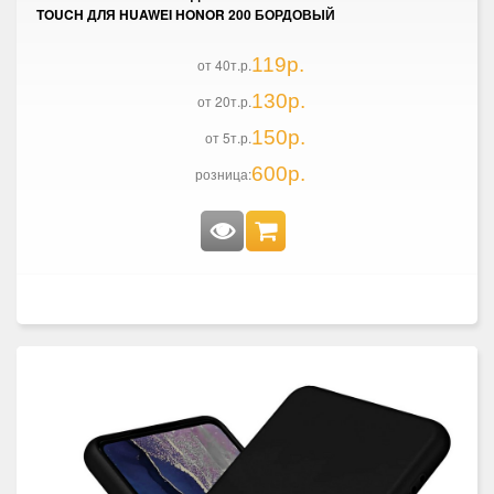
TOUCH ДЛЯ HUAWEI HONOR 200 БОРДОВЫЙ
119р.
от 40т.р.
130р.
от 20т.р.
150р.
от 5т.р.
600р.
розница: