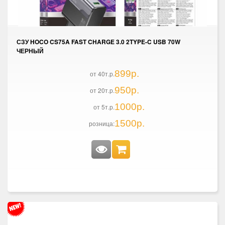
СЗУ HOCO CS75A FAST CHARGE 3.0 2TYPE-C USB 70W
ЧЕРНЫЙ
899р.
от 40т.р.
950р.
от 20т.р.
1000р.
от 5т.р.
1500р.
розница: