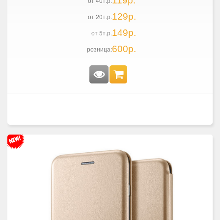
119р.
от 40т.р.
129р.
от 20т.р.
149р.
от 5т.р.
600р.
розница: