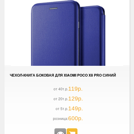
ЧЕХОЛ-КНИГА БОКОВАЯ ДЛЯ XIAOMI POCO X8 PRO СИНИЙ
119р.
от 40т.р.
129р.
от 20т.р.
149р.
от 5т.р.
600р.
розница: