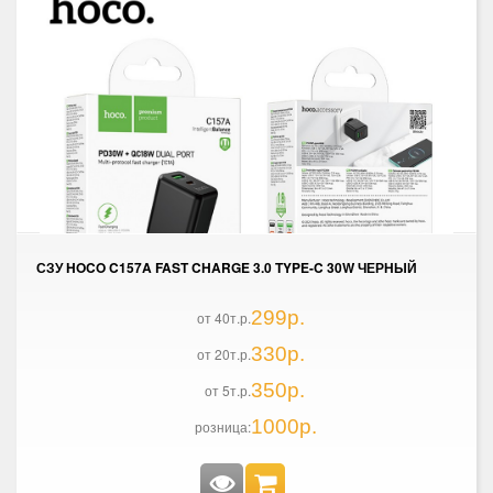
СЗУ HOCO C157A FAST CHARGE 3.0 TYPE-C 30W ЧЕРНЫЙ
299р.
от 40т.р.
330р.
от 20т.р.
350р.
от 5т.р.
1000р.
розница: