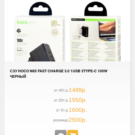
СЗУ HOCO N85 FAST CHARGE 3.0 1USB 3TYPE-C 100W
ЧЕРНЫЙ
1499р.
от 40т.р.
1550р.
от 20т.р.
1600р.
от 5т.р.
2500р.
розница: