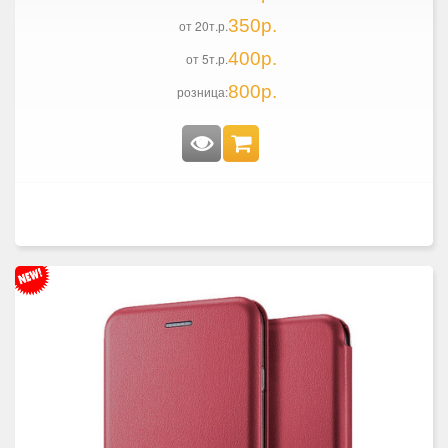
350р.
от 20т.р.
400р.
от 5т.р.
800р.
розница: