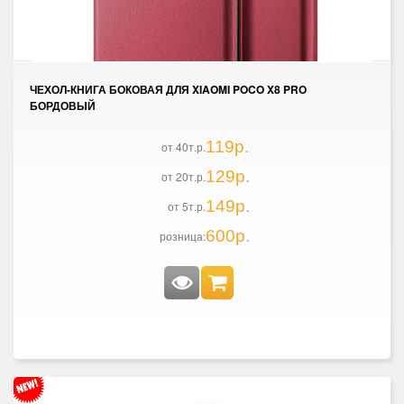
ЧЕХОЛ-КНИГА БОКОВАЯ ДЛЯ XIAOMI POCO X8 PRO
БОРДОВЫЙ
119р.
от 40т.р.
129р.
от 20т.р.
149р.
от 5т.р.
600р.
розница: