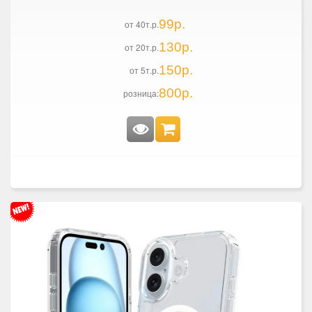
99р.
от 40т.р.
130р.
от 20т.р.
150р.
от 5т.р.
800р.
розница: