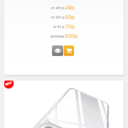
49р.
от 40т.р.
60р.
от 20т.р.
70р.
от 5т.р.
500р.
розница: