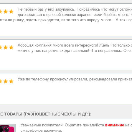
Не первый раз у них закупаюсь. Понравилось что могут отложи
договориться о ценовой колонке заранее, если берёшь много.
ятся по рынку, ждать приходится, из-за того что народу много... А так 
Хорошая компания много всего интересного! Жаль что только о
митино у них напротив входа павильон! Что понравилось: Очен
Уже по телефону проконсультировали, рекомендовали приехать
Е ТОВАРЫ (РАЗНОЦВЕТНЫЕ ЧЕХЛЫ И ДР.):
Уважаемые покупатели! Обратите пожалуйста
внимание
на 
смартфонов различны.