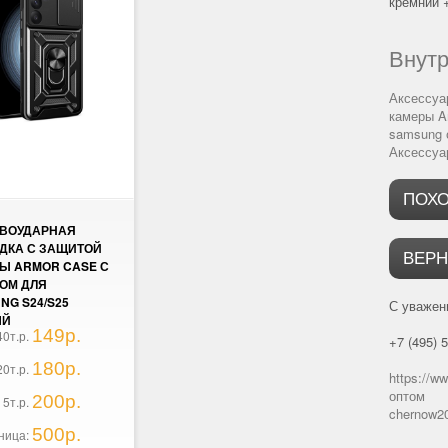
кремний 
Внутр
Аксессуа
камеры A
samsung 
Аксессуа
ПОХ
ВОУДАРНАЯ
ДКА С ЗАЩИТОЙ
ВЕРН
Ы ARMOR CASE С
ОМ ДЛЯ
NG S24/S25
С уважен
ЫЙ
149р.
40т.р.
+7 (495) 
180р.
20т.р.
https://w
оптом
200р.
 5т.р.
chernow2
500р.
ница: