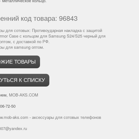
+ металлическое кольцо.
енний код товара: 96843
ры для сотовых:
Противоударная накладка с защитой
rmor Case с кольцом для Samsung S24/S25 черный для
оптом
, с доставкой по РФ.
ры для samsung оптом
.
ОЖИЕ ТОВАРЫ
УТЬСЯ К СПИСКУ
ием,
MOB-AKS.COM
506-72-50
ww.mob-aks.com
-
аксессуары для сотовых телефонов
007@yandex.ru