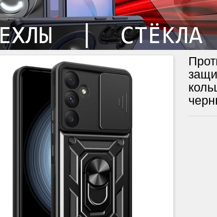
Прот
защи
коль
черн