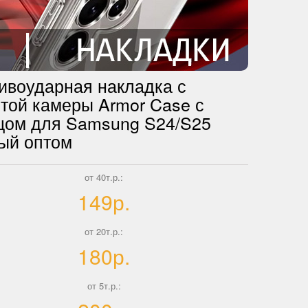
ивоударная накладка с
той камеры Armor Case с
цом для Samsung S24/S25
ый оптом
от 40т.р.:
149р.
от 20т.р.:
180р.
от 5т.р.: