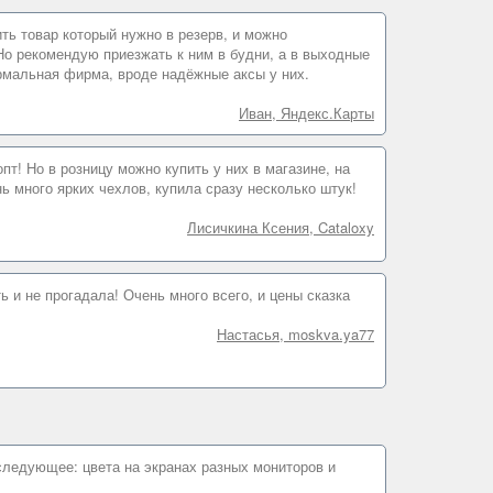
ть товар который нужно в резерв, и можно
 Но рекомендую приезжать к ним в будни, а в выходные
нормальная фирма, вроде надёжные аксы у них.
Иван, Яндекс.Карты
пт! Но в розницу можно купить у них в магазине, на
ь много ярких чехлов, купила сразу несколько штук!
Лисичкина Ксения, Cataloxy
 и не прогадала! Очень много всего, и цены сказка
Настасья, moskva.ya77
следующее: цвета на экранах разных мониторов и