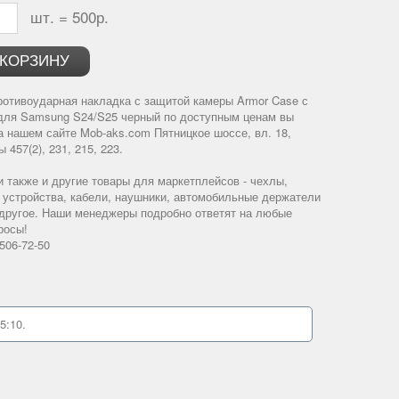
шт. =
500р.
 КОРЗИНУ
ротивоударная накладка с защитой камеры Armor Case с
для Samsung S24/S25 черный по доступным ценам вы
а нашем сайте
Mob-aks.com
Пятницкое шоссе, вл. 18,
 457(2), 231, 215, 223.
и также и другие товары для маркетплейсов - чехлы,
 устройства, кабели, наушники, автомобильные держатели
 другое. Наши менеджеры подробно ответят на любые
росы!
 506-72-50
5:10.