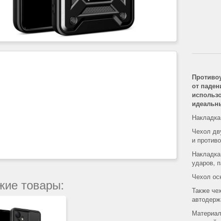
Противо
от паден
использо
идеальн
Накладка
Чехол дв
и против
Накладка
ударов, 
Чехол ос
жие товары:
Также че
автодерж
Материал