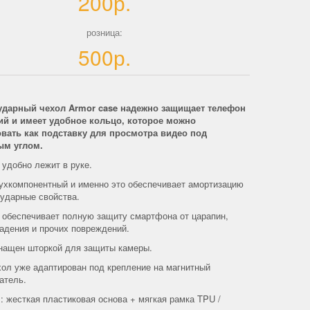
200р.
розница:
500р.
ударный чехол Armor case надежно защищает телефон
ий и имеет удобное кольцо, которое можно
вать как подставку для просмотра видео под
ым углом.
 удобно лежит в руке.
ухкомпонентный и именно это обеспечивает амортизацию
оударные свойства.
 обеспечивает полную защиту смартфона от царапин,
падения и прочих повреждений.
нащен шторкой для защиты камеры.
хол уже адаптирован под крепление на магнитный
атель.
: жесткая пластиковая основа + мягкая рамка TPU /