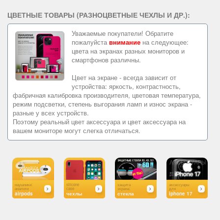
ЦВЕТНЫЕ ТОВАРЫ (РАЗНОЦВЕТНЫЕ ЧЕХЛЫ И ДР.):
Уважаемые покупатели! Обратите
пожалуйста
внимание
на следующее:
цвета на экранах разных мониторов и
смартфонов различны.
Цвет на экране - всегда зависит от
устройства: яркость, контрастность,
фабричная калибровка производителя, цветовая температура,
режим подсветки, степень выгорания ламп и износ экрана -
разные у всех устройств.
Поэтому реальный цвет аксессуара и цвет аксессуара на
вашем мониторе могут слегка отличаться.
наушники:
silicone
защита
аксессуары
б
аналоги
case
экрана:
для
ч
airpods
чехлы
стекла
iphone 17