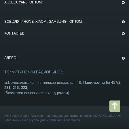
АКСЕССУАРЫ ОПТОМ:
ВСЁ ДЛЯ IPHONE, XIAOMI, SAMSUNG - ОПТОМ:
КОНТАКТЫ:
АДРЕС:
ТК "МИТИНСКИЙ РАДИОРЫНОК"
м.Волокаламская, Пятницкое шоссе, вл. 18.
Павильоны № 457/2,
231, 215, 223
;
(Возможен самовывоз: склад рядом).
2014-2026 ©
Mob-Aks.com
- аксессуары для сотовых оптом MOBAKS. МОБАКС
(Моб-Акс) -
аксессуары для мобильных телефонов
.